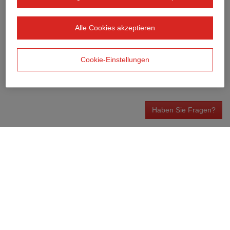
Alle Cookies akzeptieren
Cookie-Einstellungen
Haben Sie Fragen?
Wenn Sie Anmerkungen oder Fragen haben, weitergehende
Informationen, zum Beispiel zur Kalkulation von Spritzbetonarbeiten
oder Anderem benötigen, können Sie gerne jederzeit
Kontakt zu uns
aufnehmen
.
Nutzungsbedingungen
Datenschutzerklärung
Datenschutzhinweise
Impressum