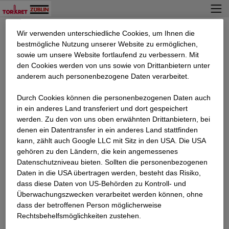
Wir verwenden unterschiedliche Cookies, um Ihnen die
best­mögliche Nutzung unserer Website zu ermöglichen,
Passwort vergessen
sowie um unsere Website fortlaufend zu verbessern. Mit
den Cookies werden von uns sowie von Drittanbietern unter
Geben Sie bitte die E-Mail-Adresse ein, die mit Ihrem Konto
anderem auch personenbezogene Daten verarbeitet.
verbunden ist.
Durch Cookies können die personenbezogenen Daten auch
E-Mail
in ein anderes Land transferiert und dort gespeichert
werden. Zu den von uns oben erwähnten Drittanbietern, bei
denen ein Datentransfer in ein anderes Land stattfinden
kann, zählt auch Google LLC mit Sitz in den USA. Die USA
Absenden
gehören zu den Ländern, die kein angemessenes
Datenschutzniveau bieten. Sollten die personenbezogenen
Daten in die USA übertragen werden, besteht das Risiko,
dass diese Daten von US-Behörden zu Kontroll- und
Überwachungszwecken verarbeitet werden können, ohne
dass der betroffenen Person möglicherweise
Rechtsbehelfsmöglichkeiten zustehen.